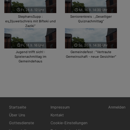
Fr, 28.8. 12 Uhr
Mi, 16.9. 14:30 Uhr
StephansSupp :
Seniorenkreis : „Geselliger
es„Djuwetschreis mit Bifteki und
Quiznachmittag“
Zaziki“
Fr, 18.9. 16 Uhr
So, 20.9. 14:30 Uhr
Jugend trifft sich! :
Gemeindefest : "Vertraute
Spielenachmittag im
Gemeinschaft - neue Gesichter"
Gemeindehaus
Hauptnavigation
Fußbereichsmenü
Benutzerm
Startseite
Impressum
Anmelden
Über Uns
Kontakt
Gottesdienste
Cookie-Einstellungen