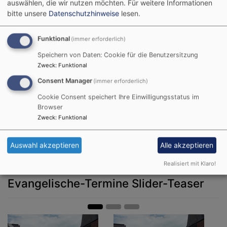
auswählen, die wir nutzen möchten.
Für weitere Informationen
Oktober 2026, 9 Uhr
bitte unsere
Datenschutzhinweise
lesen.
Für das Frühstück bitten wir um einen Beitrag von 5 €
plus und vorherige Anmeldung bei Maria Ludwig (Tel.
Funktional
(immer erforderlich)
06026/4293) an.
Speichern von Daten: Cookie für die Benutzersitzung
Ihr Impuls-Team
Zweck
:
Funktional
Maria Ludwig, Sabine Heidecke
Consent Manager
(immer erforderlich)
Cookie Consent speichert Ihre Einwilligungsstatus im
Browser
Zweck
:
Funktional
Auswahl akzeptieren
Alle akzeptieren
Realisiert mit Klaro!
Evangelische-Termine Slider-Teaser
Zurück
Weit