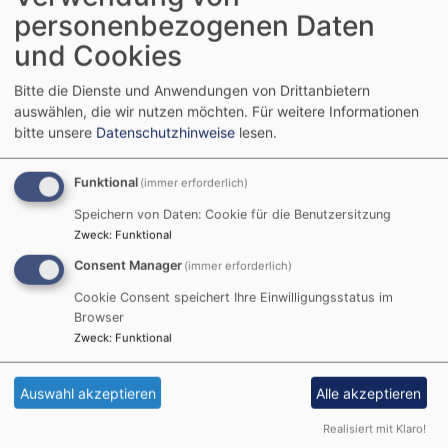
personenbezogenen Daten
Veranstaltungen
und Cookies
Bitte die Dienste und Anwendungen von Drittanbietern
auswählen, die wir nutzen möchten.
Für weitere Informationen
Evangelische-Termine Slider-Teaser
bitte unsere
Datenschutzhinweise
lesen.
Funktional
(immer erforderlich)
Zurück
Weit
Speichern von Daten: Cookie für die Benutzersitzung
Zweck
:
Funktional
Fr, 28.8. 12 Uhr
Mi, 16.9. 14:30 Uhr
Consent Manager
(immer erforderlich)
StephansSupp :
Seniorenkreis : „Geselliger
es„Djuwetschreis mit Bifteki und
Quiznachmittag“
Cookie Consent speichert Ihre Einwilligungsstatus im
Zaziki“
Browser
Zweck
:
Funktional
Fr, 18.9. 16 Uhr
So, 20.9. 14:30 Uhr
Auswahl akzeptieren
Alle akzeptieren
Jugend trifft sich! :
Gemeindefest : "Vertraute
Spielenachmittag im
Gemeinschaft - neue Gesichter"
Gemeindehaus
Realisiert mit Klaro!