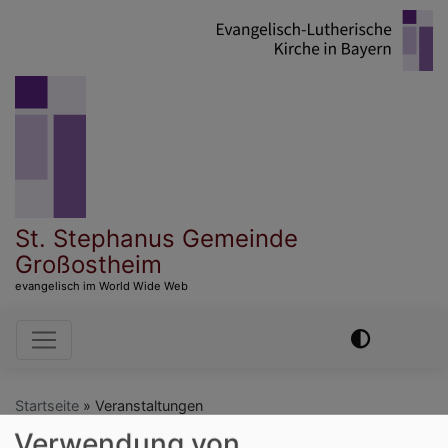
Direkt
zum
Inhalt
St. Stephanus Gemeinde
Großostheim
evangelisch im World Wide Web
Hauptnavigation
Startseite
Veranstaltungen
Verwendung von