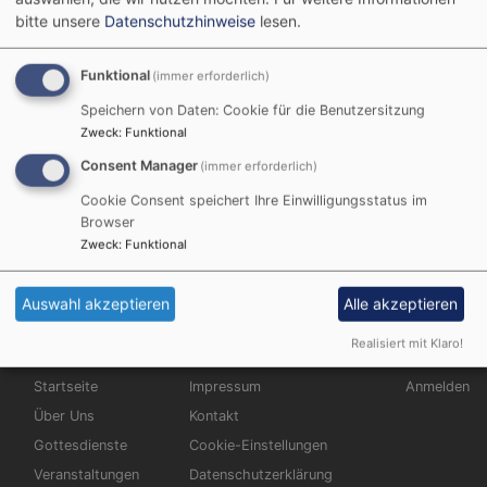
bitte unsere
Datenschutzhinweise
lesen.
Kontoverbindung
Funktional
(immer erforderlich)
Speichern von Daten: Cookie für die Benutzersitzung
Raiffeisen-Volksbank Aschaffenburg –
Zweck
:
Funktional
Zweigniederlassung der Frankfurter Volksbank
Consent Manager
(immer erforderlich)
Rhein/Main eG
Cookie Consent speichert Ihre Einwilligungsstatus im
IBAN : DE 98 5019 0000 0005 0067 67,
Browser
Zweck
:
Funktional
BIC: FFVBDEFF
Auswahl akzeptieren
Alle akzeptieren
Realisiert mit Klaro!
Hauptnavigation
Fußbereichsmenü
Benutzerm
Startseite
Impressum
Anmelden
Über Uns
Kontakt
Gottesdienste
Cookie-Einstellungen
Veranstaltungen
Datenschutzerklärung