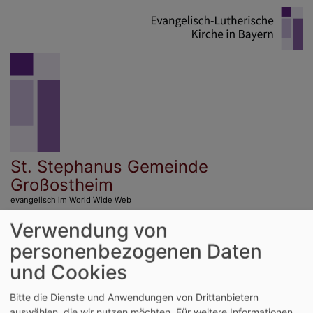
Direkt
zum
Inhalt
St. Stephanus Gemeinde
Großostheim
evangelisch im World Wide Web
Verwendung von
Hauptnavigation
personenbezogenen Daten
und Cookies
Startseite
Über Uns
Kontoverbindung
Bitte die Dienste und Anwendungen von Drittanbietern
auswählen, die wir nutzen möchten.
Für weitere Informationen