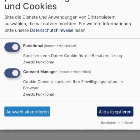
und Cookies
Für die Aufnahme selbst gibt es kein festes Ritual. Sie
kann ganz formlos nach einem Gespräch vollzogen
Bitte die Dienste und Anwendungen von Drittanbietern
werden. Schöner ist es natürlich, wenn Sie durch einen
auswählen, die wir nutzen möchten.
Für weitere Informationen
Gottesdienstbesuch, eventuell sogar mit der Feier des
bitte unsere
Datenschutzhinweise
lesen.
Heiligen Abendmahls abgeschlossen wird.
Egal, ob Sie schon Mitglied sind oder nicht: Sie sind
Funktional
(immer erforderlich)
jederzeit zum Gottesdienst eingeladen!
Speichern von Daten: Cookie für die Benutzersitzung
Es gibt natürlich auch die Möglichkeit, etwas
Zweck
:
Funktional
anonymer im Heilands Kirchenladen im Rossmarkt in
Aschaffenburg wieder in die Kirche einzutreten.
Consent Manager
(immer erforderlich)
Kommen Sie doch einfach mal vorbei. Siehe auch:
Cookie Consent speichert Ihre Einwilligungsstatus im
www.kirchenladen-aschaffenburg.de
Browser
Zweck
:
Funktional
Weitere Informationen zum Kircheneintritt und ein
Glaubens-ABC finden Sie unter:
Auswahl akzeptieren
Alle akzeptieren
https://www.ekd.de/einsteiger/einsteiger.html
Realisiert mit Klaro!
https://kirchenmitgliedschaft.bayern-evangelisch.de/